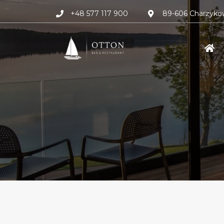
+48 577 117 900
89-606 Charzykow