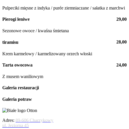
Pulpeciki mięsne z indyka / purée ziemniaczane / sałatka z marchwi
29,00
Pierogi leniwe
Sezonowe owoce / kwaśna śmietana
28,00
tiramisu
Krem karmelowy / karmelizowany orzech włoski
24,00
Tarta owocowa
Z musem waniliowym
Galeria restauracji
Galeria potraw
Adres:
89-606 Charzykowy
ul. Jeziorna 45