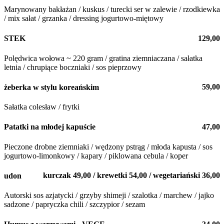
Marynowany bakłażan / kuskus / turecki ser w zalewie / rzodkiewka
/ mix sałat / grzanka / dressing jogurtowo-miętowy
129,00
STEK
Polędwica wołowa ~ 220 gram / gratina ziemniaczana / sałatka
letnia / chrupiące boczniaki / sos pieprzowy
59,00
żeberka w stylu koreańskim
Sałatka colesław / frytki
47,00
Patatki na młodej kapuście
Pieczone drobne ziemniaki / wędzony pstrąg / młoda kapusta / sos
jogurtowo-limonkowy / kapary / piklowana cebula / koper
kurczak 49,00 / krewetki 54,00 / wegetariański 36,00
udon
Autorski sos azjatycki / grzyby shimeji / szalotka / marchew / jajko
sadzone / papryczka chili / szczypior / sezam