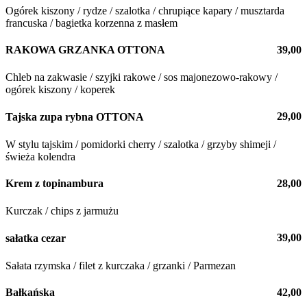
Ogórek kiszony / rydze / szalotka / chrupiące kapary / musztarda
francuska / bagietka korzenna z masłem
39,00
RAKOWA GRZANKA OTTONA
Chleb na zakwasie / szyjki rakowe / sos majonezowo-rakowy /
ogórek kiszony / koperek
29,00
Tajska zupa rybna OTTONA
W stylu tajskim / pomidorki cherry / szalotka / grzyby shimeji /
świeża kolendra
28,00
Krem z topinambura
Kurczak / chips z jarmużu
39,00
sałatka cezar
Sałata rzymska / filet z kurczaka / grzanki / Parmezan
42,00
Bałkańska