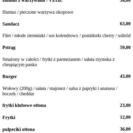
34,00
Humus z warzywami - VEGE
Humus / pieczone warzywa okopowe
63,00
Sandacz
Filet / młode ziemniaki / sos kolendrowy / pomidorki cherry / soliród
59,00
Pstrąg
Smażony w całości / frytki z parmezanem / sałata rzymska z
chrupiącym panko
43,00
Burger
Wołowy (200g) / sałata / majonez / salsa z papryki i ananasa /
boczek / cheddar
23,00
frytki klubowe ottona
12,00
Frytki
36,00
pulpeciki ottona